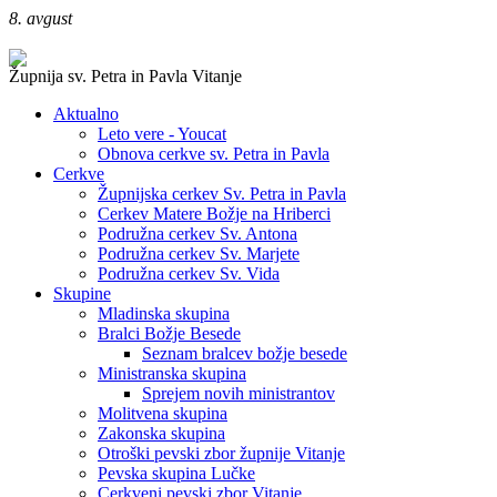
8. avgust
Župnija sv. Petra in Pavla Vitanje
Aktualno
Leto vere - Youcat
Obnova cerkve sv. Petra in Pavla
Cerkve
Župnijska cerkev Sv. Petra in Pavla
Cerkev Matere Božje na Hriberci
Podružna cerkev Sv. Antona
Podružna cerkev Sv. Marjete
Podružna cerkev Sv. Vida
Skupine
Mladinska skupina
Bralci Božje Besede
Seznam bralcev božje besede
Ministranska skupina
Sprejem novih ministrantov
Molitvena skupina
Zakonska skupina
Otroški pevski zbor župnije Vitanje
Pevska skupina Lučke
Cerkveni pevski zbor Vitanje