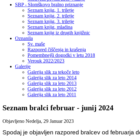
SBP - Slomškovo bralno priznanje
Seznam knjig, 1. triletje
Seznam knjig, 2. triletje
Seznam knjig, 3. triletje
Seznam knjig, mladina
Seznam knjig iz drugih knjižnic
Oznanila
Sv. maše
Razpored čiščenja in krašenja
Pomembnejši dogodki v letu 2018
Verouk 2022/2023
Galerije
Galerija slik za tekoče leto
Galerija slik za leto 2014
Galerija slik za leto 2013
Galerija slik za leto 2012
Galerija slik za leto 2011
Seznam bralci februar - junij 2024
Objavljeno Nedelja, 29 Januar 2023
Spodaj je objavljen razpored bralcev od februarja d