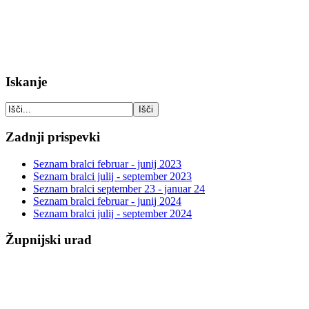
Iskanje
Zadnji prispevki
Seznam bralci februar - junij 2023
Seznam bralci julij - september 2023
Seznam bralci september 23 - januar 24
Seznam bralci februar - junij 2024
Seznam bralci julij - september 2024
Župnijski urad