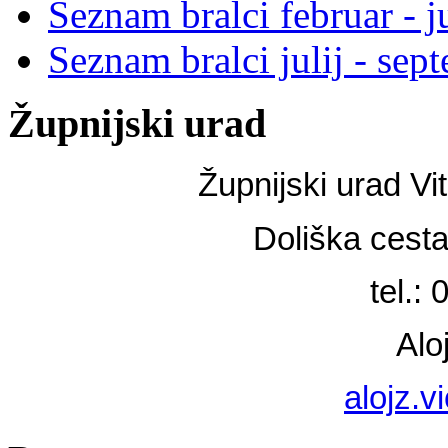
Seznam bralci februar - j
Seznam bralci julij - se
Župnijski urad
Župnijski urad Vi
Doliška cest
tel.:
Alo
alojz.