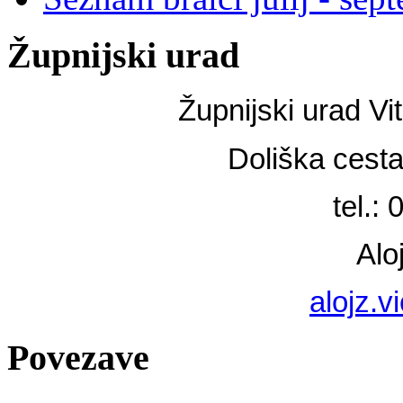
Župnijski urad
Župnijski urad Vi
Doliška cest
tel.:
Alo
alojz.
Povezave