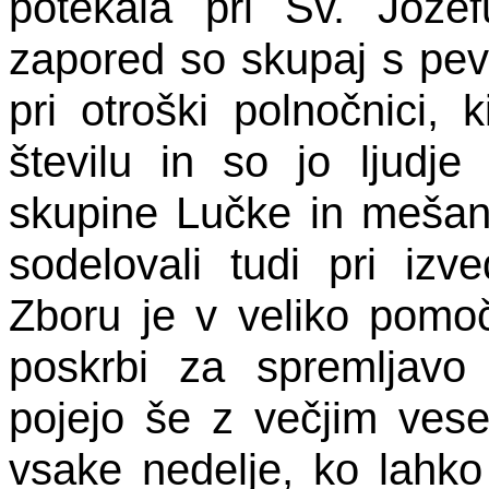
potekala pri Sv. Jože
zapored so skupaj s pev
pri otroški polnočnici, 
številu in so jo ljudje
skupine Lučke in meša
sodelovali tudi pri iz
Zboru je v veliko pomo
poskrbi za spremljavo 
pojejo še z večjim vese
vsake nedelje, ko lahko