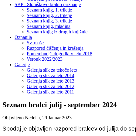
SBP - Slomškovo bralno priznanje
Seznam knjig, 1. triletje
Seznam knjig, 2. triletje
Seznam knjig, 3. triletje
Seznam knjig, mladina
Seznam knjig iz drugih knjižnic
Oznanila
Sv. maše
Razpored čiščenja in krašenja
Pomembnejši dogodki v letu 2018
Verouk 2022/2023
Galerije
Galerija slik za tekoče leto
Galerija slik za leto 2014
Galerija slik za leto 2013
Galerija slik za leto 2012
Galerija slik za leto 2011
Seznam bralci julij - september 2024
Objavljeno Nedelja, 29 Januar 2023
Spodaj je objavljen razpored bralcev od julija do 