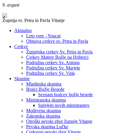
9. avgust
Župnija sv. Petra in Pavla Vitanje
Aktualno
Leto vere - Youcat
Obnova cerkve sv. Petra in Pavla
Cerkve
Župnijska cerkev Sv. Petra in Pavla
Cerkev Matere Božje na Hriberci
Podružna cerkev Sv. Antona
Podružna cerkev Sv. Marjete
Podružna cerkev Sv. Vida
Skupine
Mladinska skupina
Bralci Božje Besede
Seznam bralcev božje besede
Ministranska skupina
Sprejem novih ministrantov
Molitvena skupina
Zakonska skupina
Otroški pevski zbor župnije Vitanje
Pevska skupina Lučke
Cerkveni pevski zbor Vitanje