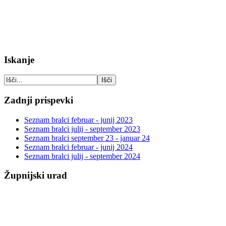
Iskanje
Zadnji prispevki
Seznam bralci februar - junij 2023
Seznam bralci julij - september 2023
Seznam bralci september 23 - januar 24
Seznam bralci februar - junij 2024
Seznam bralci julij - september 2024
Župnijski urad